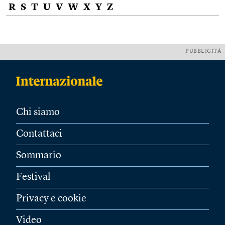
R
S
T
U
V
W
X
Y
Z
PUBBLICITÀ
Chi siamo
Contattaci
Sommario
Festival
Privacy e cookie
Video