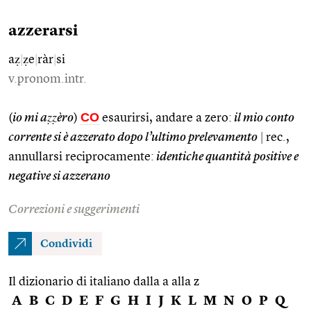
azzerarsi
aẓ
|
ẓe
|
ràr
|
si
v.pronom.intr.
CO
(
io mi aẓẓèro
)
esaurirsi, andare a zero:
il mio conto
corrente si è azzerato dopo l’ultimo prelevamento
|
rec.,
annullarsi reciprocamente:
identiche quantità positive e
negative si azzerano
Correzioni e suggerimenti
Condividi
Il dizionario di italiano dalla a alla z
A
B
C
D
E
F
G
H
I
J
K
L
M
N
O
P
Q