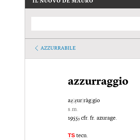
IL NUOVO DE MAURO
AZZURRABILE
azzurraggio
aẓ
|
ẓur
|
ràg
|
gio
s.m.
1955; cfr. fr. azurage.
TS
tecn.