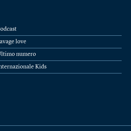
odcast
avage love
ltimo numero
nternazionale Kids