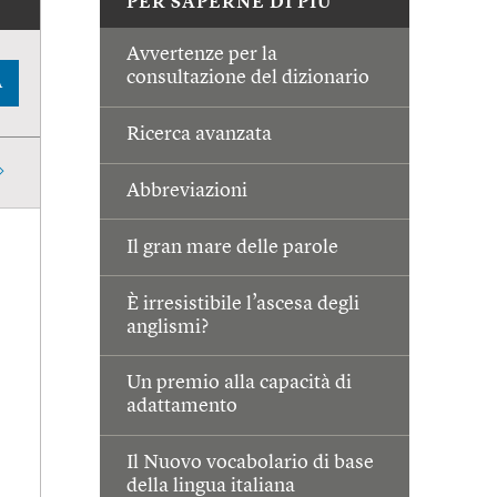
PER SAPERNE DI PIÙ
Avvertenze per la
consultazione del dizionario
A
Ricerca avanzata
Abbreviazioni
Il gran mare delle parole
È irresistibile l’ascesa degli
anglismi?
Un premio alla capacità di
adattamento
Il Nuovo vocabolario di base
della lingua italiana