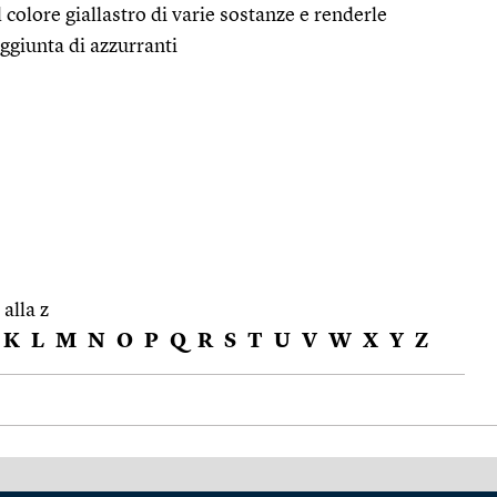
colore giallastro di varie sostanze e renderle
ggiunta di azzurranti
 alla z
K
L
M
N
O
P
Q
R
S
T
U
V
W
X
Y
Z