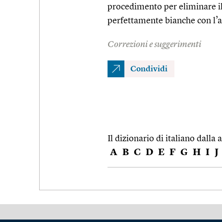
procedimento per eliminare il 
perfettamente bianche con l’a
Correzioni e suggerimenti
Condividi
Il dizionario di italiano dalla a
A
B
C
D
E
F
G
H
I
J