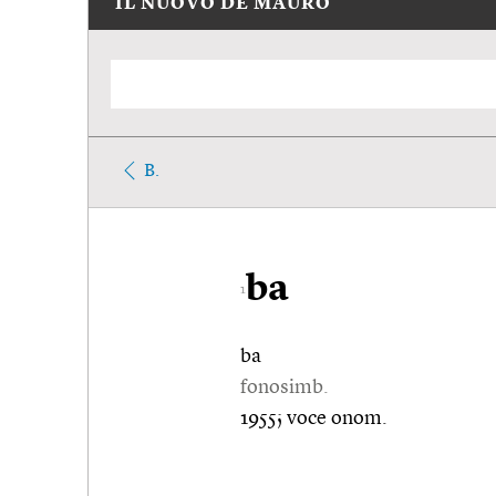
IL NUOVO DE MAURO
B.
ba
1
ba
fonosimb.
1955; voce onom.