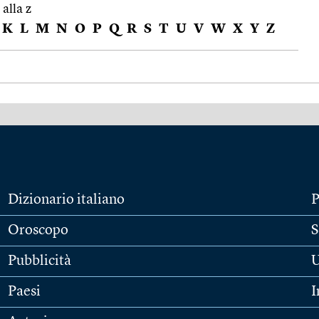
 alla z
K
L
M
N
O
P
Q
R
S
T
U
V
W
X
Y
Z
Dizionario italiano
P
Oroscopo
S
Pubblicità
U
Paesi
I