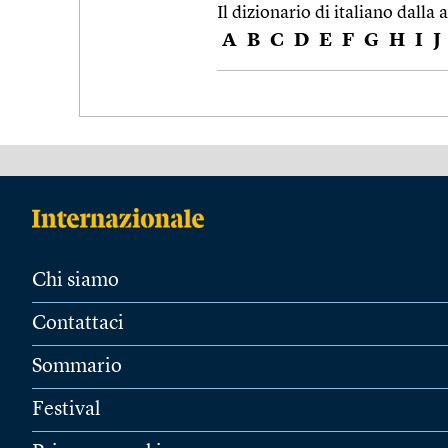
Il dizionario di italiano dalla a
A
B
C
D
E
F
G
H
I
J
Chi siamo
Contattaci
Sommario
Festival