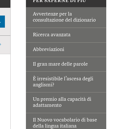
PER SAPERNE DI PIÙ
Avvertenze per la
consultazione del dizionario
A
Ricerca avanzata
Abbreviazioni
Il gran mare delle parole
È irresistibile l’ascesa degli
anglismi?
Un premio alla capacità di
adattamento
Il Nuovo vocabolario di base
della lingua italiana