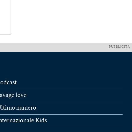
PUBBLICITÀ
odcast
avage love
ltimo numero
nternazionale Kids