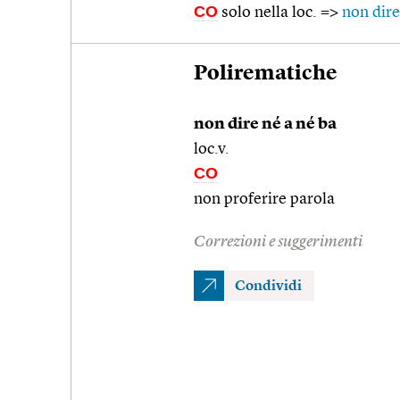
CO
solo nella loc. =>
non dire
Polirematiche
non dire né a né ba
loc.v.
CO
non proferire parola
Correzioni e suggerimenti
Condividi