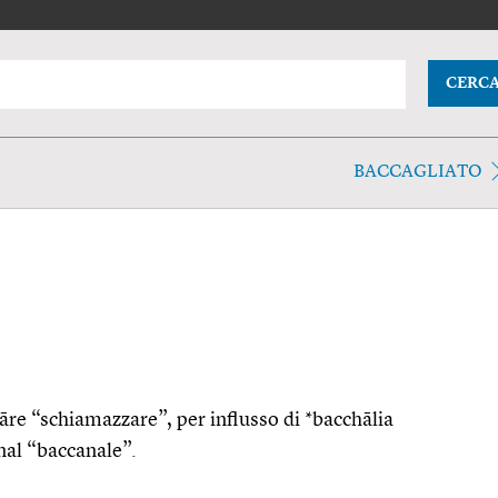
CERC
BACCAGLIATO
hāre “schiamazzare”, per influsso di *bacchālia
nal “baccanale”.