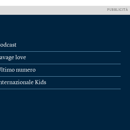
PUBBLICITÀ
odcast
avage love
ltimo numero
nternazionale Kids