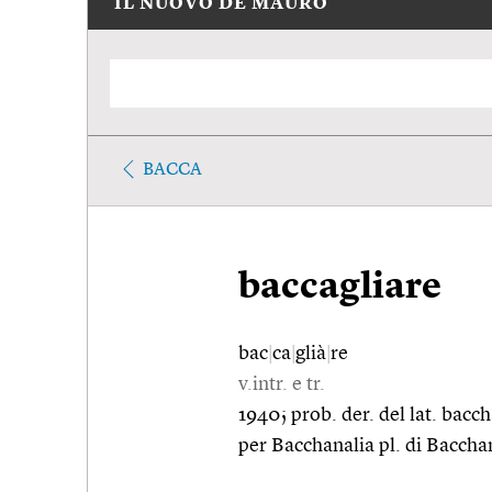
IL NUOVO DE MAURO
BACCA
baccagliare
bac
|
ca
|
glià
|
re
v.intr. e tr.
1940; prob. der. del lat. bacc
per Bacchanalia pl. di Baccha