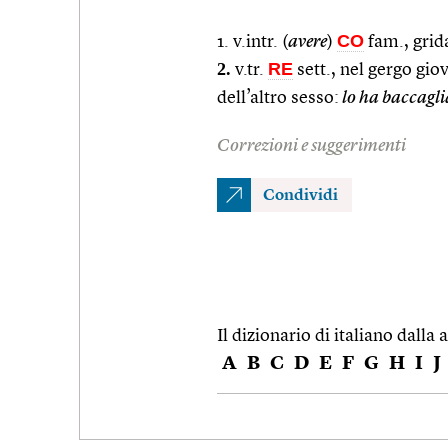
CO
1. v.intr. (
avere
)
fam., grida
2.
RE
v.tr.
sett., nel gergo gio
dell’altro sesso:
lo ha baccaglia
Correzioni e suggerimenti
Condividi
Il dizionario di italiano dalla a
A
B
C
D
E
F
G
H
I
J