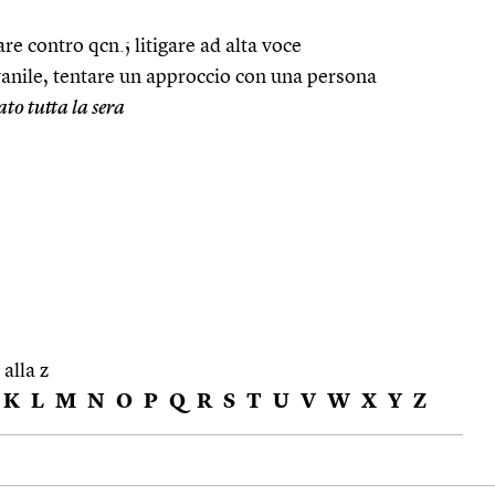
re contro qcn.; litigare ad alta voce
vanile, tentare un approccio con una persona
to tutta la sera
 alla z
K
L
M
N
O
P
Q
R
S
T
U
V
W
X
Y
Z