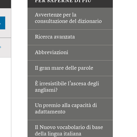
PER SAPERNE DI PIÙ
Avvertenze per la
consultazione del dizionario
A
Ricerca avanzata
Abbreviazioni
Il gran mare delle parole
È irresistibile l’ascesa degli
anglismi?
Un premio alla capacità di
adattamento
Il Nuovo vocabolario di base
della lingua italiana