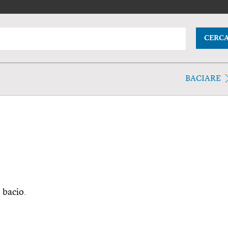
CERC
BACIARE
e bacio.