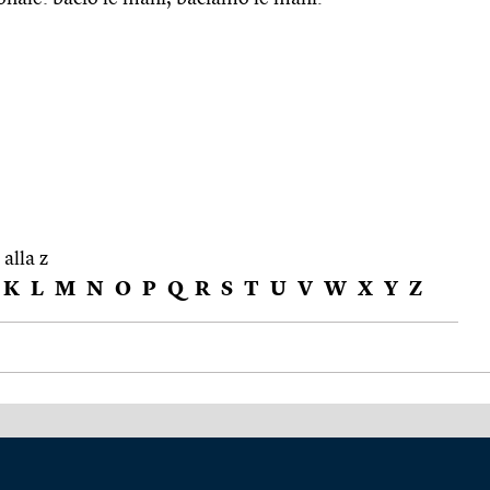
 alla z
K
L
M
N
O
P
Q
R
S
T
U
V
W
X
Y
Z