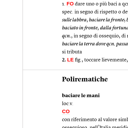
FO
1.
dare uno o più baci a qcn
spec. in segno di rispetto o d
sulle labbra
,
baciare la fronte
;
b
baciato in fronte
,
dalla fortun
qcn.
, in segno di ossequio, di
baciare la terra dove qcn. passa
si tributa
2.
LE
fig., toccare lievemente,
Polirematiche
baciare le mani
loc.v.
CO
con riferimento al valore sim
ossequioso, nell’Italia merid