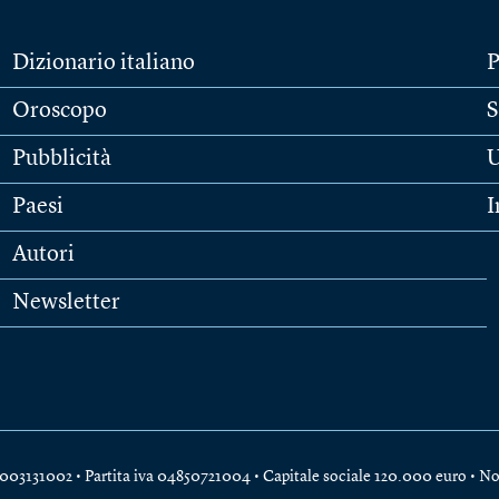
Dizionario italiano
P
Oroscopo
S
Pubblicità
U
Paesi
I
Autori
Newsletter
e 04003131002 • Partita iva 04850721004 • Capitale sociale 120.000 euro •
No