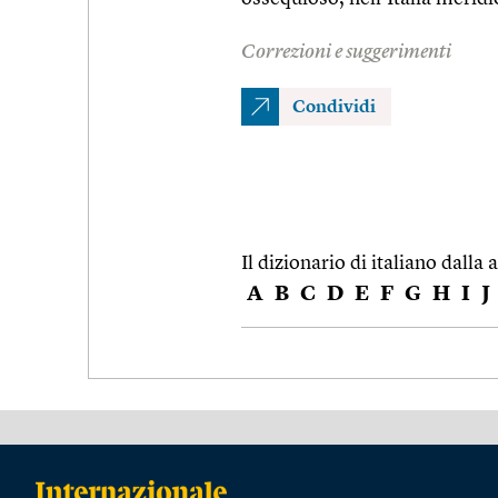
Correzioni e suggerimenti
Condividi
Il dizionario di italiano dalla a
A
B
C
D
E
F
G
H
I
J