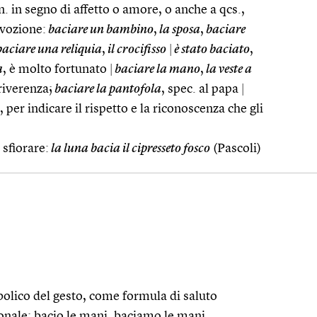
. in segno di affetto o amore, o anche a qcs.,
evozione:
baciare un bambino
,
la sposa
,
baciare
aciare una reliquia
,
il crocifisso
|
è stato baciato
,
a
, è molto fortunato
|
baciare la mano
,
la veste a
 riverenza;
baciare la pantofola
, spec. al papa
|
, per indicare il rispetto e la riconoscenza che gli
 sfiorare:
la luna bacia il cipresseto fosco
(Pascoli)
bolico del gesto, come formula di saluto
ionale: bacio le mani, baciamo le mani.