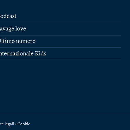
odcast
avage love
ltimo numero
nternazionale Kids
te legali
•
Cookie