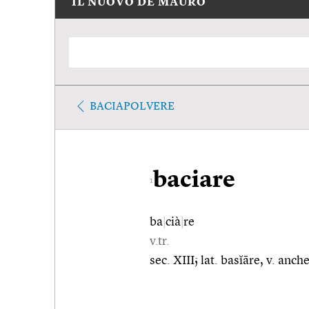
IL NUOVO DE MAURO
BACIAPOLVERE
baciare
1
ba
|
cià
|
re
v.tr.
sec. XIII; lat. basĭāre, v. anch