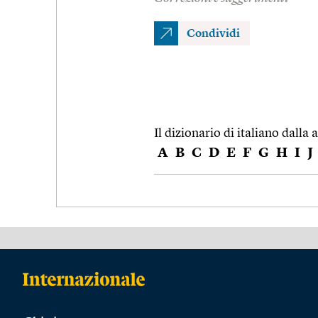
Condividi
Il dizionario di italiano dalla a
A
B
C
D
E
F
G
H
I
J