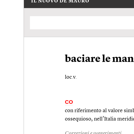
IL NUOVO DE MAURO
baciare le man
loc.v.
CO
con riferimento al valore sim
ossequioso, nell’Italia merid
Correzioni e suggerimenti