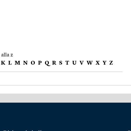
 alla z
K
L
M
N
O
P
Q
R
S
T
U
V
W
X
Y
Z