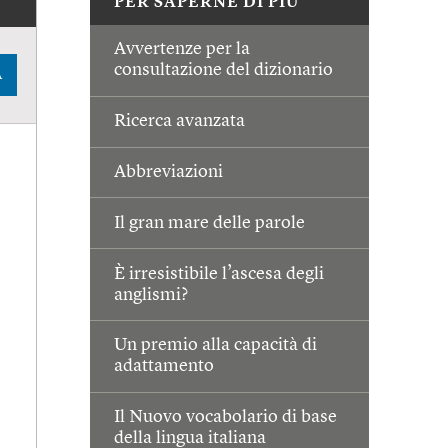
PER SAPERNE DI PIÙ
Avvertenze per la
consultazione del dizionario
A
Ricerca avanzata
Abbreviazioni
Il gran mare delle parole
È irresistibile l’ascesa degli
anglismi?
Un premio alla capacità di
adattamento
Il Nuovo vocabolario di base
della lingua italiana