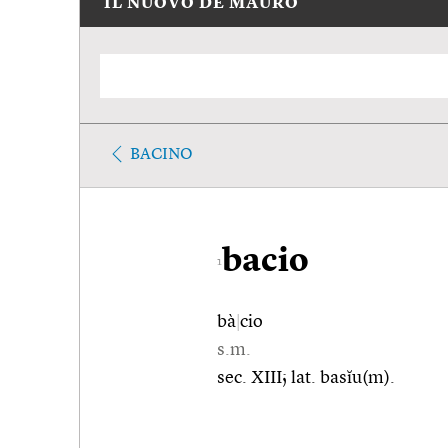
IL NUOVO DE MAURO
BACINO
bacio
1
bà
|
cio
s.m.
sec. XIII; lat. basĭu(m).