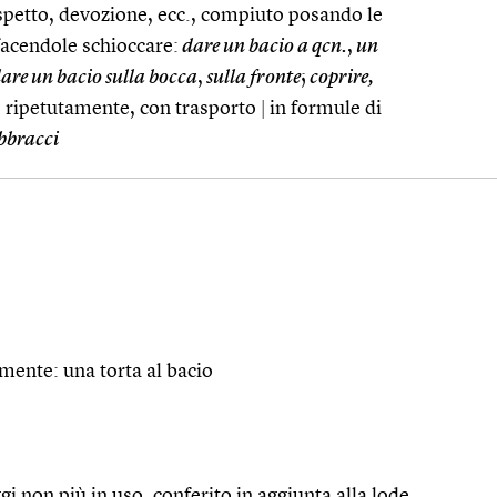
ispetto, devozione, ecc., compiuto posando le
 facendole schioccare:
dare un bacio a qcn.
,
un
are un bacio sulla bocca
,
sulla fronte
;
coprire,
o ripetutamente, con trasporto
|
in formule di
bbracci
amente: una torta al bacio
 non più in uso, conferito in aggiunta alla lode