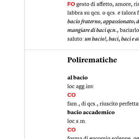
FO
gesto di affetto, amore, r
labbra su qcn. o qcs. e talora
bacio fraterno, appassionato
;
d
mangiare di baci qcn.
, baciarl
saluto:
un bacio!
,
baci
,
baci e a
Polirematiche
al bacio
loc.agg.inv.
CO
fam., di qcs., riuscito perfett
bacio accademico
loc.s.m.
CO
forma di encomio solenne, oggi