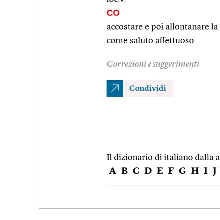
CO
accostare e poi allontanare l
come saluto affettuoso
Correzioni e suggerimenti
Condividi
Il dizionario di italiano dalla a
A
B
C
D
E
F
G
H
I
J