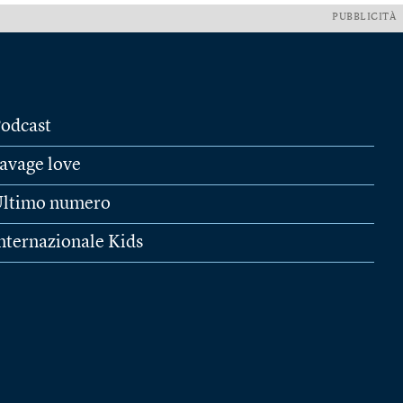
PUBBLICITÀ
odcast
avage love
ltimo numero
nternazionale Kids