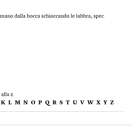
a mano dalla bocca schioccando le labbra, spec.
 alla z
K
L
M
N
O
P
Q
R
S
T
U
V
W
X
Y
Z