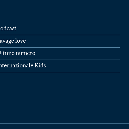
odcast
avage love
ltimo numero
nternazionale Kids