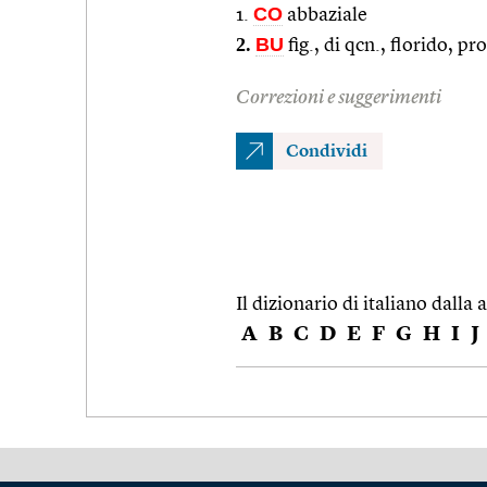
CO
1.
abbaziale
2.
BU
fig., di qcn., florido, p
Correzioni e suggerimenti
Condividi
Il dizionario di italiano dalla a
A
B
C
D
E
F
G
H
I
J