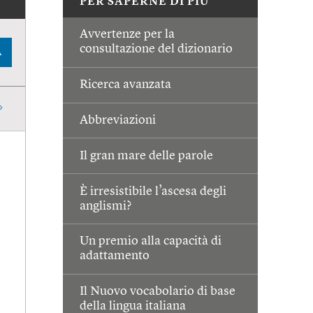
PER SAPERNE DI PIÙ
Avvertenze per la
consultazione del dizionario
A
Ricerca avanzata
Abbreviazioni
Il gran mare delle parole
È irresistibile l’ascesa degli
anglismi?
Un premio alla capacità di
adattamento
Il Nuovo vocabolario di base
della lingua italiana