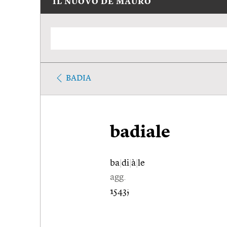
IL NUOVO DE MAURO
BADIA
badiale
ba
|
di
|
à
|
le
agg.
1543;