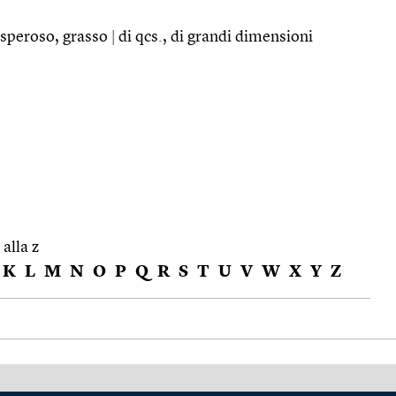
rosperoso, grasso
|
di qcs., di grandi dimensioni
 alla z
K
L
M
N
O
P
Q
R
S
T
U
V
W
X
Y
Z