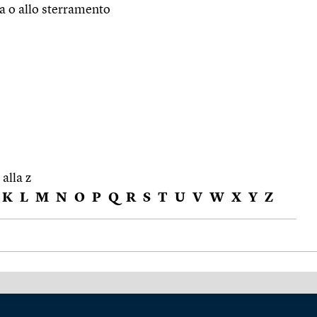
ra o allo sterramento
 alla z
K
L
M
N
O
P
Q
R
S
T
U
V
W
X
Y
Z