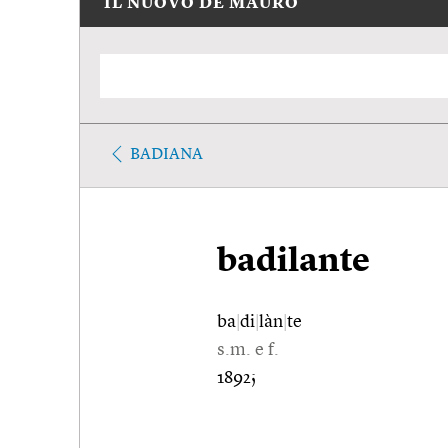
IL NUOVO DE MAURO
BADIANA
badilante
ba
|
di
|
làn
|
te
s.m. e f.
1892;