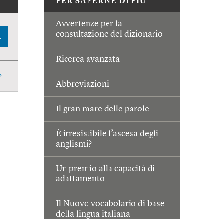
PER SAPERNE DI PIÙ
Avvertenze per la
consultazione del dizionario
A
Ricerca avanzata
Abbreviazioni
Il gran mare delle parole
È irresistibile l’ascesa degli
anglismi?
Un premio alla capacità di
adattamento
Il Nuovo vocabolario di base
della lingua italiana