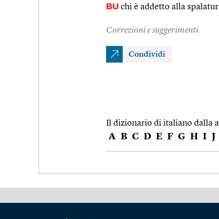
BU
chi è addetto alla spalatu
Correzioni e suggerimenti
Condividi
Il dizionario di italiano dalla a
A
B
C
D
E
F
G
H
I
J