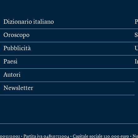
Dizionario italiano
P
Oroscopo
S
Pubblicità
U
Paesi
I
Autori
Newsletter
e 04003131002 • Partita iva 04850721004 • Capitale sociale 120.000 euro •
No