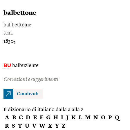
balbettone
bal
|
bet
|
tó
|
ne
s.m.
1830;
BU
balbuziente
Correzioni e suggerimenti
Condividi
Il dizionario di italiano dalla a alla z
A
B
C
D
E
F
G
H
I
J
K
L
M
N
O
P
Q
R
S
T
U
V
W
X
Y
Z