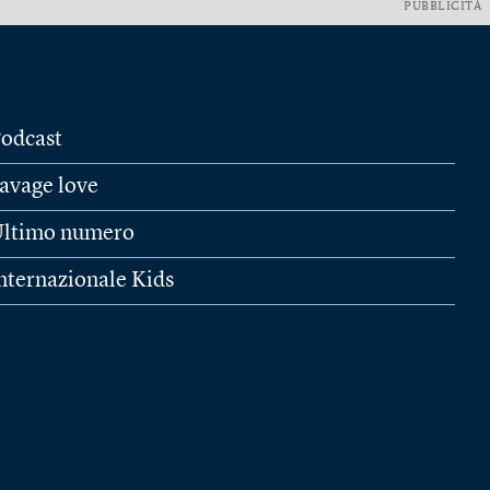
PUBBLICITÀ
odcast
avage love
ltimo numero
nternazionale Kids