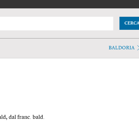
CERC
BALDORIA
ald, dal franc. bald.