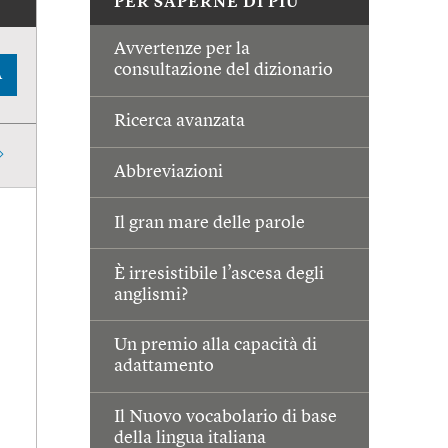
PER SAPERNE DI PIÙ
Avvertenze per la
consultazione del dizionario
A
Ricerca avanzata
Abbreviazioni
Il gran mare delle parole
È irresistibile l’ascesa degli
anglismi?
Un premio alla capacità di
adattamento
Il Nuovo vocabolario di base
della lingua italiana