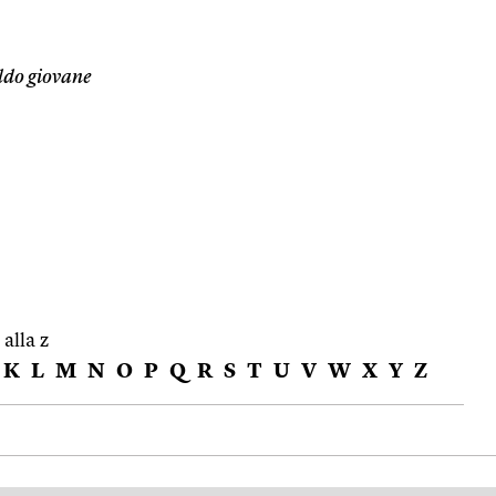
ldo giovane
 alla z
K
L
M
N
O
P
Q
R
S
T
U
V
W
X
Y
Z