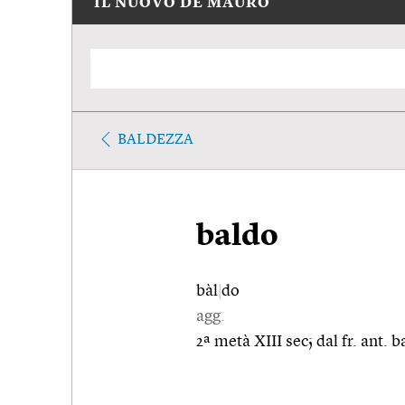
IL NUOVO DE MAURO
BALDEZZA
baldo
bàl
|
do
agg.
2ª metà XIII sec; dal fr. ant. b