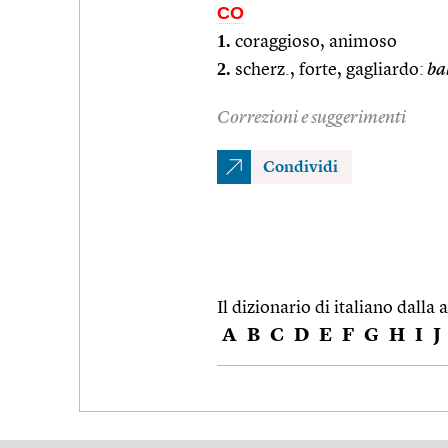
CO
1.
coraggioso, animoso
2.
scherz., forte, gagliardo:
ba
Correzioni e suggerimenti
Condividi
Il dizionario di italiano dalla a
A
B
C
D
E
F
G
H
I
J