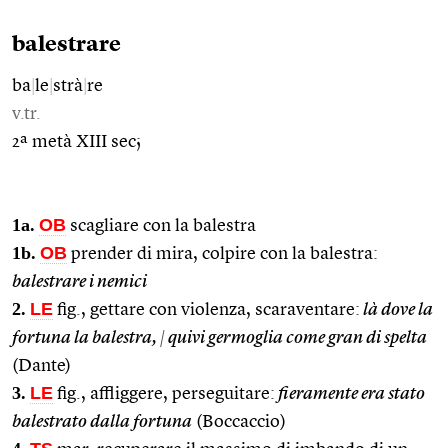
balestrare
ba
|
le
|
strà
|
re
v.tr.
2ª metà XIII sec;
1a.
OB
scagliare con la balestra
1b.
OB
prender di mira, colpire con la balestra:
balestrare i nemici
2.
LE
fig., gettare con violenza, scaraventare:
là dove la
fortuna la balestra,
|
quivi germoglia come gran di spelta
(Dante)
3.
LE
fig., affliggere, perseguitare:
fieramente era stato
balestrato dalla fortuna
(Boccaccio)