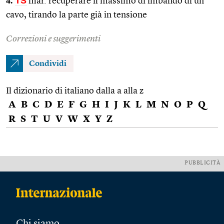
4.
TS
mar. recuperare il massimo di imbando di un
cavo, tirando la parte già in tensione
Correzioni e suggerimenti
Condividi
Il dizionario di italiano dalla a alla z
A
B
C
D
E
F
G
H
I
J
K
L
M
N
O
P
Q
R
S
T
U
V
W
X
Y
Z
PUBBLICITÀ