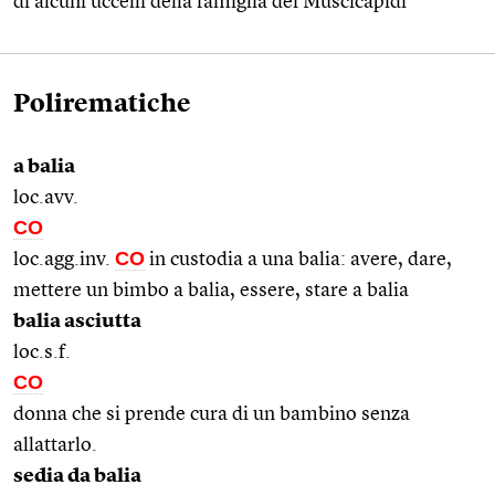
di alcuni uccelli della famiglia dei Muscicapidi
Polirematiche
a balia
loc.avv.
CO
CO
loc.agg.inv.
in custodia a una balia: avere, dare,
mettere un bimbo a balia, essere, stare a balia
balia asciutta
loc.s.f.
CO
donna che si prende cura di un bambino senza
allattarlo.
sedia da balia