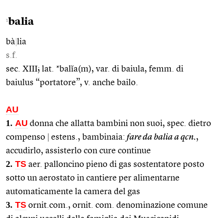
balia
1
bà
|
lia
s.f.
sec. XIII; lat. *balĭa(m), var. di baiula, femm. di
baiulus “portatore”, v. anche bailo.
AU
1.
AU
donna che allatta bambini non suoi, spec. dietro
compenso
|
estens., bambinaia:
fare da balia a qcn.
,
accudirlo, assisterlo con cure continue
2.
TS
aer. palloncino pieno di gas sostentatore posto
sotto un aerostato in cantiere per alimentarne
automaticamente la camera del gas
3.
TS
ornit.com., ornit. com. denominazione comune