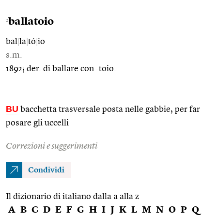
ballatoio
2
bal
|
la
|
tó
|
io
s.m.
1892; der. di ballare con -toio.
BU
bacchetta trasversale posta nelle gabbie, per far
posare gli uccelli
Correzioni e suggerimenti
Condividi
Il dizionario di italiano dalla a alla z
A
B
C
D
E
F
G
H
I
J
K
L
M
N
O
P
Q