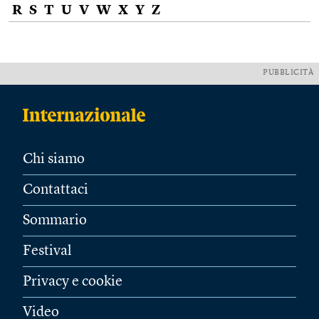
R
S
T
U
V
W
X
Y
Z
PUBBLICITÀ
Chi siamo
Contattaci
Sommario
Festival
Privacy e cookie
Video