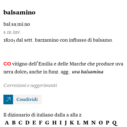
balsamino
bal
|
sa
|
mì
|
no
s.m.inv.
1820; dal sett. barzamino con influsso di balsamo.
CO
vitigno dell’Emilia e delle Marche che produce uva
nera dolce; anche in funz. agg.:
uva balsamina
Correzioni e suggerimenti
Condividi
Il dizionario di italiano dalla a alla z
A
B
C
D
E
F
G
H
I
J
K
L
M
N
O
P
Q