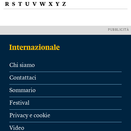
R
S
T
U
V
W
X
Y
Z
PUBBLICITÀ
Chi siamo
Contattaci
Sommario
Festival
Privacy e cookie
Video