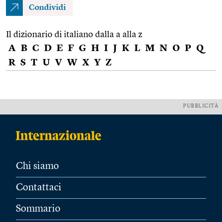
Condividi
Il dizionario di italiano dalla a alla z
A
B
C
D
E
F
G
H
I
J
K
L
M
N
O
P
Q
R
S
T
U
V
W
X
Y
Z
PUBBLICITÀ
Chi siamo
Contattaci
Sommario