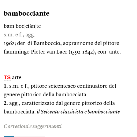
bambocciante
bam
|
boc
|
ciàn
|
te
s.m. e f., agg.
1962; der. di Bamboccio, soprannome del pittore
fiammingo Pieter van Laer (1592-1642), con -ante.
TS
arte
1.
s.m. e f., pittore seicentesco continuatore del
genere pittorico della bambocciata
2.
agg., caratterizzato dal genere pittorico della
bambocciata:
il Seicento classicista e bambocciante
Correzioni e suggerimenti