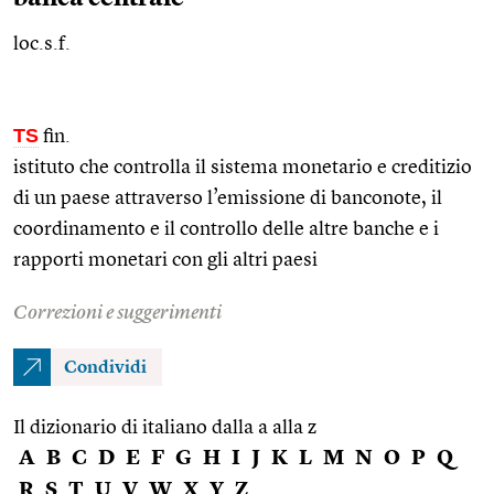
loc.s.f.
TS
fin.
istituto che controlla il sistema monetario e creditizio
di un paese attraverso l’emissione di banconote, il
coordinamento e il controllo delle altre banche e i
rapporti monetari con gli altri paesi
Correzioni e suggerimenti
Condividi
Il dizionario di italiano dalla a alla z
A
B
C
D
E
F
G
H
I
J
K
L
M
N
O
P
Q
R
S
T
U
V
W
X
Y
Z