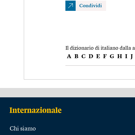
Condividi
Il dizionario di italiano dalla a
A
B
C
D
E
F
G
H
I
J
Chi siamo