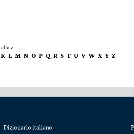
 alla z
K
L
M
N
O
P
Q
R
S
T
U
V
W
X
Y
Z
Dizionario italiano
P