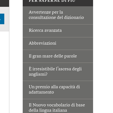
PER SAPERNE DI PIÙ
Avvertenze per la
consultazione del dizionario
A
Ricerca avanzata
Abbreviazioni
Il gran mare delle parole
È irresistibile l’ascesa degli
anglismi?
Un premio alla capacità di
adattamento
Il Nuovo vocabolario di base
della lingua italiana