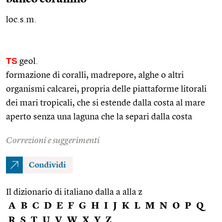
loc.s.m.
TS
geol.
formazione di coralli, madrepore, alghe o altri
organismi calcarei, propria delle piattaforme litorali
dei mari tropicali, che si estende dalla costa al mare
aperto senza una laguna che la separi dalla costa
Correzioni e suggerimenti
Condividi
Il dizionario di italiano dalla a alla z
A
B
C
D
E
F
G
H
I
J
K
L
M
N
O
P
Q
R
S
T
U
V
W
X
Y
Z