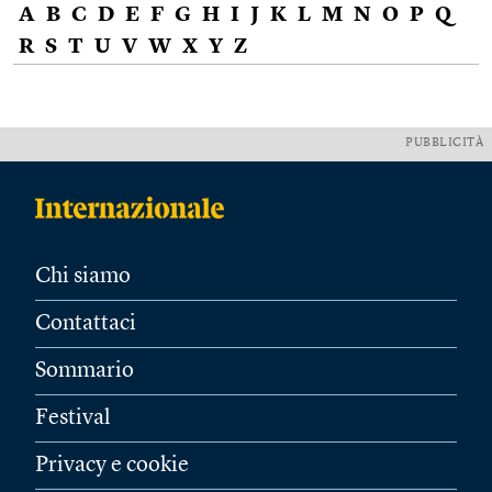
A
B
C
D
E
F
G
H
I
J
K
L
M
N
O
P
Q
R
S
T
U
V
W
X
Y
Z
PUBBLICITÀ
Chi siamo
Contattaci
Sommario
Festival
Privacy e cookie