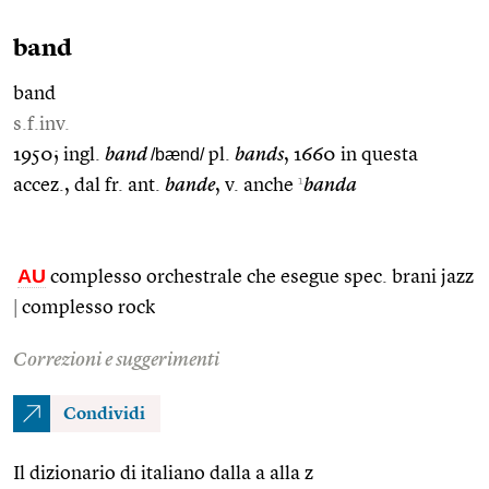
band
band
s.f.inv.
1950; ingl.
band
/bænd/
pl.
bands
, 1660 in questa
1
accez., dal fr. ant.
bande
, v. anche
banda
AU
complesso orchestrale che esegue spec. brani jazz
|
complesso rock
Correzioni e suggerimenti
Condividi
Il dizionario di italiano dalla a alla z