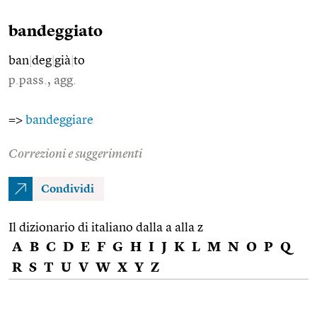
bandeggiato
ban
|
deg
|
già
|
to
p.pass., agg.
=>
bandeggiare
Correzioni e suggerimenti
Condividi
Il dizionario di italiano dalla a alla z
A
B
C
D
E
F
G
H
I
J
K
L
M
N
O
P
Q
R
S
T
U
V
W
X
Y
Z