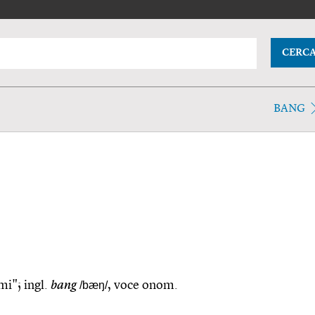
CERC
BANG
mi"; ingl.
bang
/bæŋ/
, voce onom.