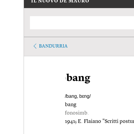
IL NUOVO DE MAURO
BANDURRIA
bang
1
/bang, bɛng/
bang
fonosimb.
1941; E. Flaiano "Scritti postu