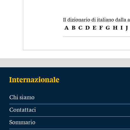
Il dizionario di italiano dalla a
A
B
C
D
E
F
G
H
I
J
Chi siamo
Contattaci
Sommario