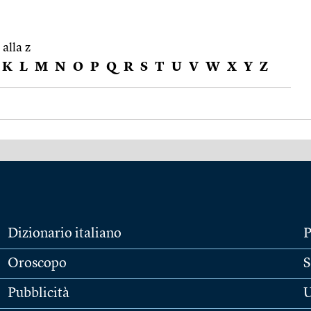
 alla z
K
L
M
N
O
P
Q
R
S
T
U
V
W
X
Y
Z
Dizionario italiano
P
Oroscopo
S
Pubblicità
U