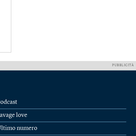
PUBBLICITÀ
odcast
avage love
ltimo numero