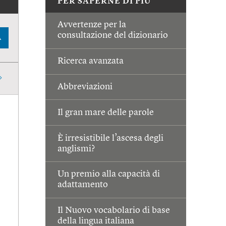
PER SAPERNE DI PIÙ
Avvertenze per la
consultazione del dizionario
A
Ricerca avanzata
Abbreviazioni
Il gran mare delle parole
È irresistibile l’ascesa degli
anglismi?
Un premio alla capacità di
adattamento
Il Nuovo vocabolario di base
della lingua italiana