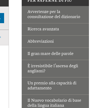
PER SAPERNE DI PIÙ
Avvertenze per la
consultazione del dizionario
A
Ricerca avanzata
Abbreviazioni
Il gran mare delle parole
È irresistibile l’ascesa degli
anglismi?
Un premio alla capacità di
adattamento
Il Nuovo vocabolario di base
della lingua italiana