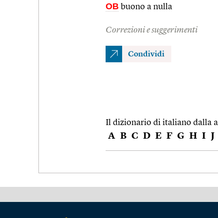
OB
buono a nulla
Correzioni e suggerimenti
Condividi
Il dizionario di italiano dalla a
A
B
C
D
E
F
G
H
I
J