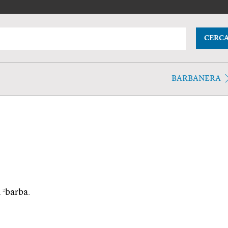
CERC
BARBANERA
2
n
barba.