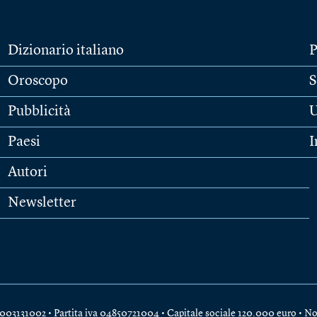
Dizionario italiano
P
Oroscopo
S
Pubblicità
U
Paesi
I
Autori
Newsletter
e 04003131002 • Partita iva 04850721004 • Capitale sociale 120.000 euro •
No