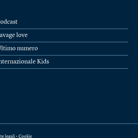
odcast
avage love
ltimo numero
nternazionale Kids
te legali
•
Cookie