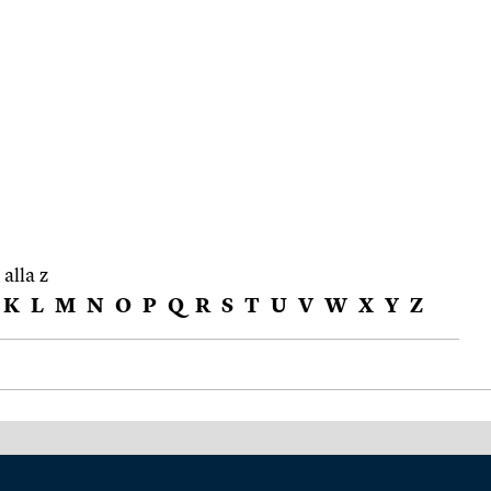
 alla z
K
L
M
N
O
P
Q
R
S
T
U
V
W
X
Y
Z