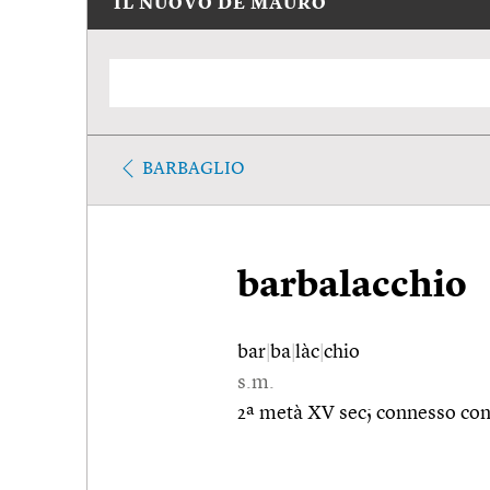
IL NUOVO DE MAURO
BARBAGLIO
barbalacchio
bar
|
ba
|
làc
|
chio
s.m.
2ª metà XV sec; connesso co