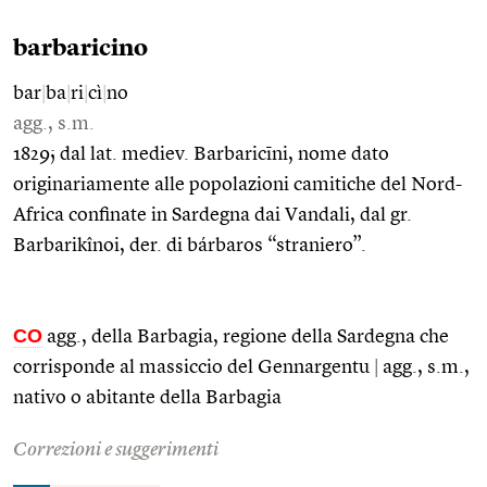
barbaricino
bar
|
ba
|
ri
|
cì
|
no
agg., s.m.
1829; dal lat. mediev. Barbaricīni, nome dato
originariamente alle popolazioni camitiche del Nord-
Africa confinate in Sardegna dai Vandali, dal gr.
Barbarikînoi, der. di bárbaros “straniero”.
CO
agg., della Barbagia, regione della Sardegna che
corrisponde al massiccio del Gennargentu
|
agg., s.m.,
nativo o abitante della Barbagia
Correzioni e suggerimenti