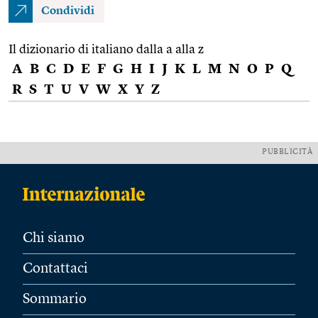
Condividi
Il dizionario di italiano dalla a alla z
A
B
C
D
E
F
G
H
I
J
K
L
M
N
O
P
Q
R
S
T
U
V
W
X
Y
Z
PUBBLICITÀ
Chi siamo
Contattaci
Sommario