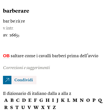
barberare
bar
|
be
|
rà
|
re
v.intr.
av. 1665;
OB
saltare come i cavalli barberi prima dell’avvio
Correzioni e suggerimenti
Condividi
Il dizionario di italiano dalla a alla z
A
B
C
D
E
F
G
H
I
J
K
L
M
N
O
P
Q
R
S
T
U
V
W
X
Y
Z