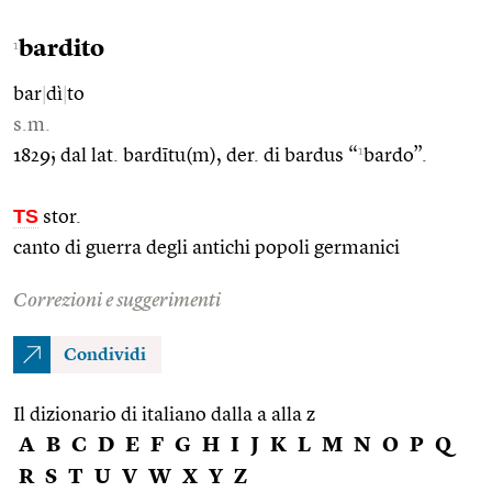
bardito
1
bar
|
dì
|
to
s.m.
1
1829; dal lat. bardītu(m), der. di bardus “
bardo”.
TS
stor.
canto di guerra degli antichi popoli germanici
Correzioni e suggerimenti
Condividi
Il dizionario di italiano dalla a alla z
A
B
C
D
E
F
G
H
I
J
K
L
M
N
O
P
Q
R
S
T
U
V
W
X
Y
Z