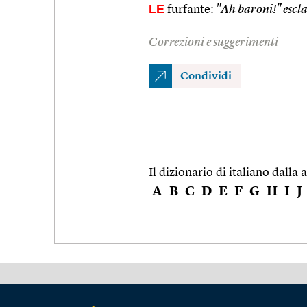
LE
furfante:
"Ah baroni!" esc
Correzioni e suggerimenti
Condividi
Il dizionario di italiano dalla a
A
B
C
D
E
F
G
H
I
J