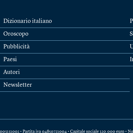
Dizionario italiano
P
Oroscopo
S
Pubblicità
U
Paesi
I
Autori
Newsletter
e 04003131002 • Partita iva 04850721004 • Capitale sociale 120.000 euro •
No