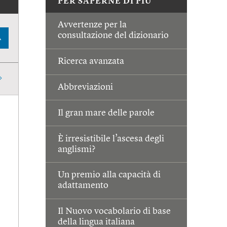
PER SAPERNE DI PIÙ
Avvertenze per la
consultazione del dizionario
A
Ricerca avanzata
Abbreviazioni
Il gran mare delle parole
È irresistibile l’ascesa degli
anglismi?
Un premio alla capacità di
adattamento
Il Nuovo vocabolario di base
della lingua italiana