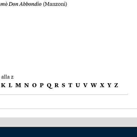
lamò Don Abbondio
(Manzoni)
 alla z
K
L
M
N
O
P
Q
R
S
T
U
V
W
X
Y
Z