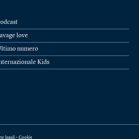
odcast
avage love
ltimo numero
nternazionale Kids
te legali
•
Cookie