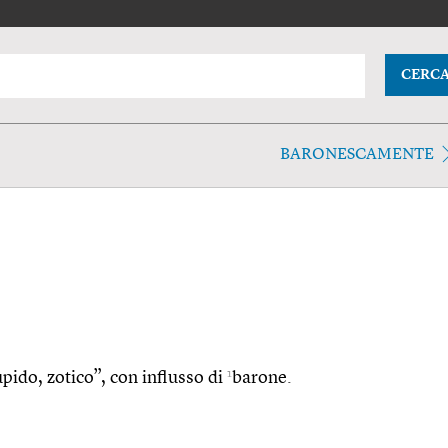
CERC
BARONESCAMENTE
1
upido, zotico”, con influsso di
barone.