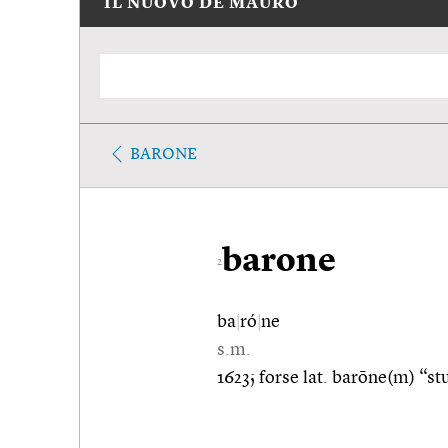
IL NUOVO DE MAURO
BARONE
barone
2
ba
|
ró
|
ne
s.m.
1623; forse lat. barōne(m) “st