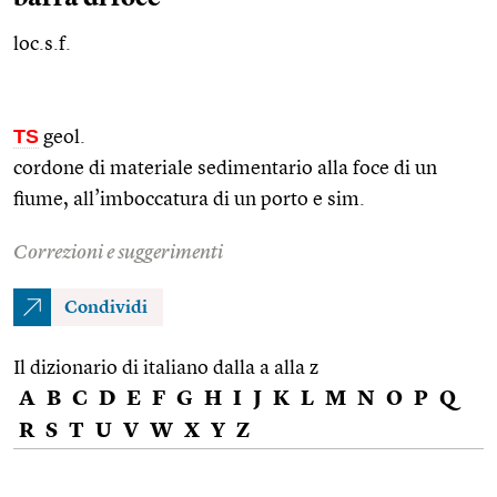
loc.s.f.
TS
geol.
cordone di materiale sedimentario alla foce di un
fiume, all’imboccatura di un porto e
sim.
Correzioni e suggerimenti
Condividi
Il dizionario di italiano dalla a alla z
A
B
C
D
E
F
G
H
I
J
K
L
M
N
O
P
Q
R
S
T
U
V
W
X
Y
Z