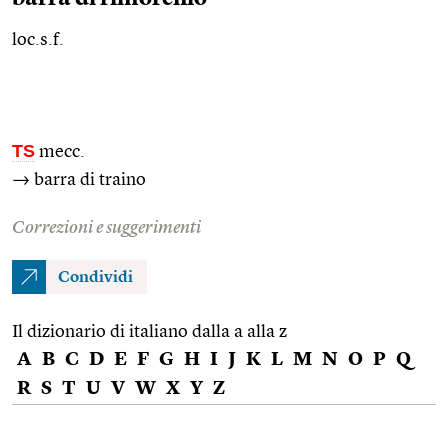
loc.s.f.
TS
mecc.
→ barra di traino
Correzioni e suggerimenti
Condividi
Il dizionario di italiano dalla a alla z
A
B
C
D
E
F
G
H
I
J
K
L
M
N
O
P
Q
R
S
T
U
V
W
X
Y
Z