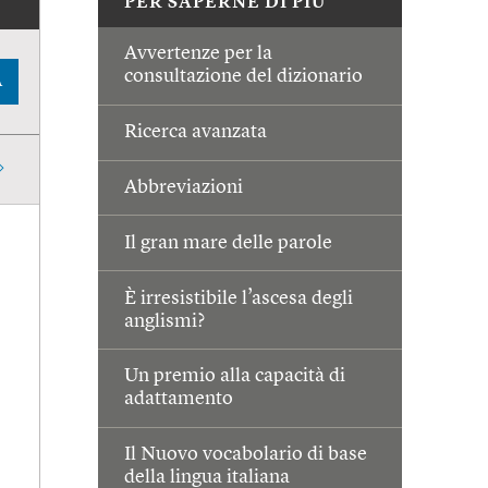
PER SAPERNE DI PIÙ
Avvertenze per la
consultazione del dizionario
A
Ricerca avanzata
Abbreviazioni
Il gran mare delle parole
È irresistibile l’ascesa degli
anglismi?
Un premio alla capacità di
adattamento
Il Nuovo vocabolario di base
della lingua italiana