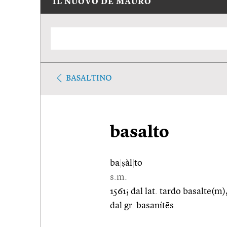
IL NUOVO DE MAURO
BASALTINO
basalto
ba
|
ṣàl
|
to
s.m.
1561; dal lat. tardo basalte(m)
dal gr. basanítēs.