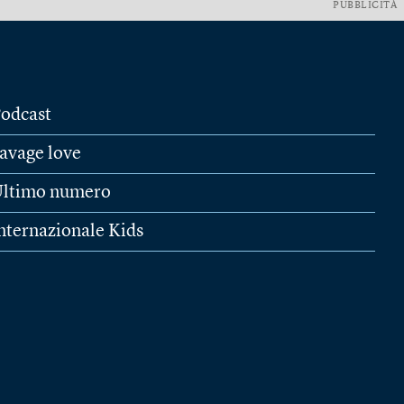
PUBBLICITÀ
odcast
avage love
ltimo numero
nternazionale Kids