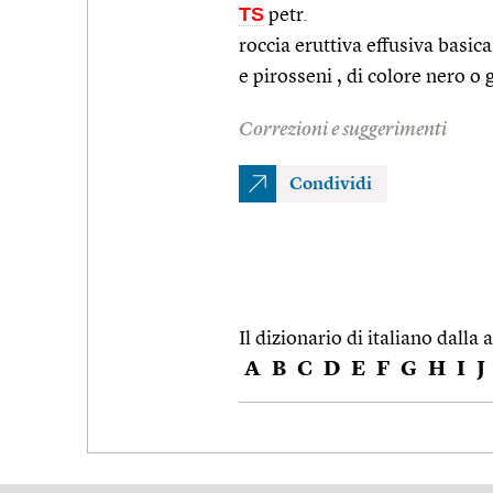
TS
petr.
roccia eruttiva effusiva basic
e pirosseni , di colore nero o 
Correzioni e suggerimenti
Condividi
Il dizionario di italiano dalla a
A
B
C
D
E
F
G
H
I
J