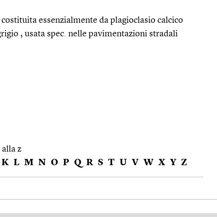
a costituita essenzialmente da plagioclasio calcico
grigio , usata spec. nelle pavimentazioni stradali
 alla z
K
L
M
N
O
P
Q
R
S
T
U
V
W
X
Y
Z