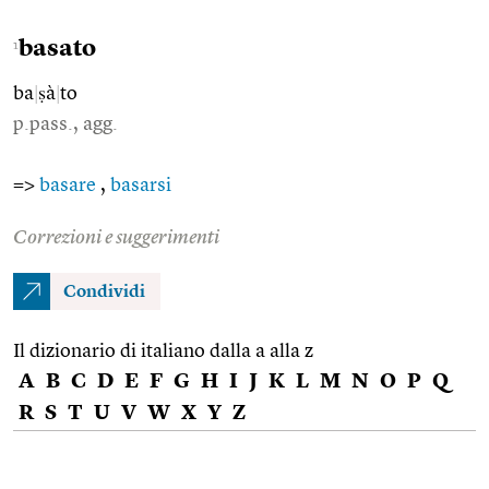
basato
1
ba
|
ṣà
|
to
p.pass., agg.
=>
basare
,
basarsi
Correzioni e suggerimenti
Condividi
Il dizionario di italiano dalla a alla z
A
B
C
D
E
F
G
H
I
J
K
L
M
N
O
P
Q
R
S
T
U
V
W
X
Y
Z