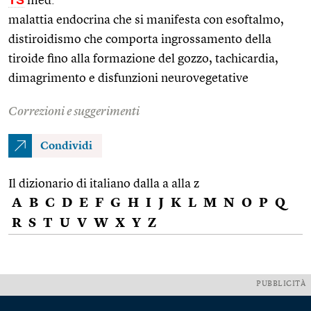
med.
malattia endocrina che si manifesta con esoftalmo,
distiroidismo che comporta ingrossamento della
tiroide fino alla formazione del gozzo, tachicardia,
dimagrimento e disfunzioni neurovegetative
Correzioni e suggerimenti
Condividi
Il dizionario di italiano dalla a alla z
A
B
C
D
E
F
G
H
I
J
K
L
M
N
O
P
Q
R
S
T
U
V
W
X
Y
Z
PUBBLICITÀ