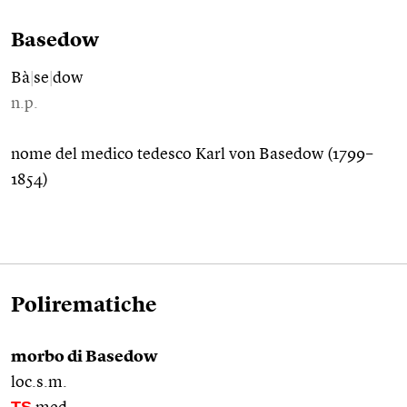
Basedow
Bà
|
se
|
dow
n.p.
nome del medico tedesco Karl von Basedow (1799–
1854)
Polirematiche
morbo di Basedow
loc.s.m.
TS