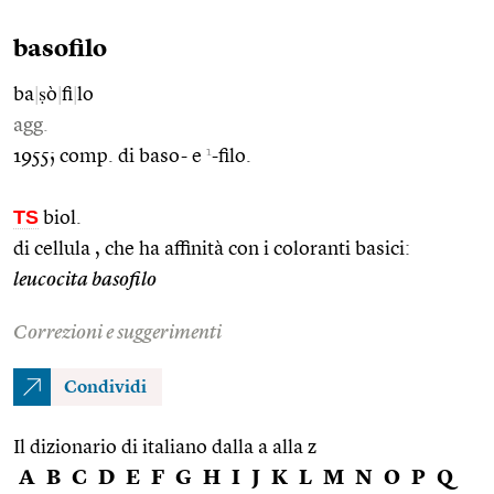
basofilo
ba
|
ṣò
|
fi
|
lo
agg.
1
1955; comp. di baso- e
-filo.
TS
biol.
di cellula , che ha affinità con i coloranti basici:
leucocita basofilo
Correzioni e suggerimenti
Condividi
Il dizionario di italiano dalla a alla z
A
B
C
D
E
F
G
H
I
J
K
L
M
N
O
P
Q