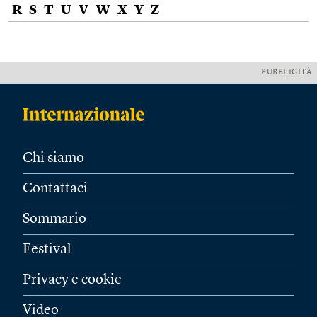
R
S
T
U
V
W
X
Y
Z
PUBBLICITÀ
Chi siamo
Contattaci
Sommario
Festival
Privacy e cookie
Video