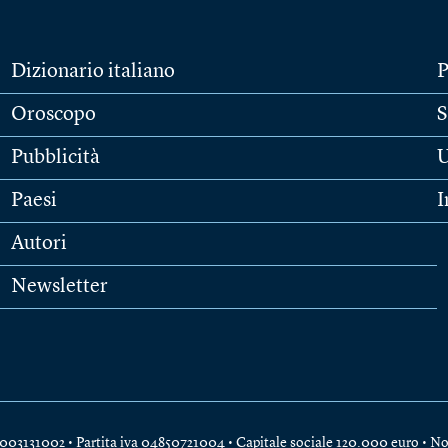
Dizionario italiano
P
Oroscopo
S
Pubblicità
U
Paesi
I
Autori
Newsletter
e 04003131002 • Partita iva 04850721004 • Capitale sociale 120.000 euro •
No