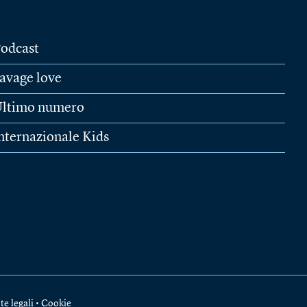
odcast
avage love
ltimo numero
nternazionale Kids
te legali
•
Cookie