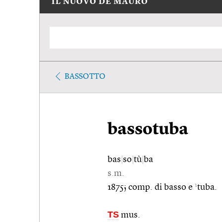
IL NUOVO DE MAURO
BASSOTTO
bassotuba
bas
|
so
|
tù
|
ba
s.m.
1
1875; comp. di basso e
tuba.
TS
mus.