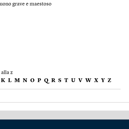
 suono grave e maestoso
 alla z
K
L
M
N
O
P
Q
R
S
T
U
V
W
X
Y
Z