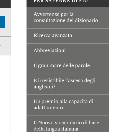
PER SAPERNE DI PIÙ
Avvertenze per la
consultazione del dizionario
A
Ricerca avanzata
Abbreviazioni
Il gran mare delle parole
È irresistibile l’ascesa degli
anglismi?
Un premio alla capacità di
adattamento
Il Nuovo vocabolario di base
della lingua italiana