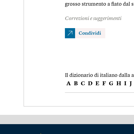
grosso strumento a fiato dal
Correzioni e suggerimenti
Condividi
Il dizionario di italiano dalla a
A
B
C
D
E
F
G
H
I
J