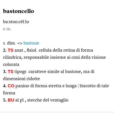
bastoncello
ba
|
ston
|
cèl
|
lo
s.m.
1. dim. =>
bastone
2.
TS
anat., fisiol. cellula della retina di forma
cilindrica, responsabile insieme ai coni della visione
colorata
3.
TS
tipogr. carattere simile al bastone, ma di
dimensioni ridotte
4.
CO
panino di forma stretta e lunga
|
biscotto di tale
forma
5.
BU
al pl., stecche del ventaglio