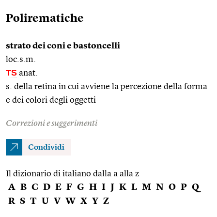
Polirematiche
strato dei coni e bastoncelli
loc.s.m.
TS
anat.
s. della retina in cui avviene la percezione della forma
e dei colori degli oggetti
Correzioni e suggerimenti
Condividi
Il dizionario di italiano dalla a alla z
A
B
C
D
E
F
G
H
I
J
K
L
M
N
O
P
Q
R
S
T
U
V
W
X
Y
Z