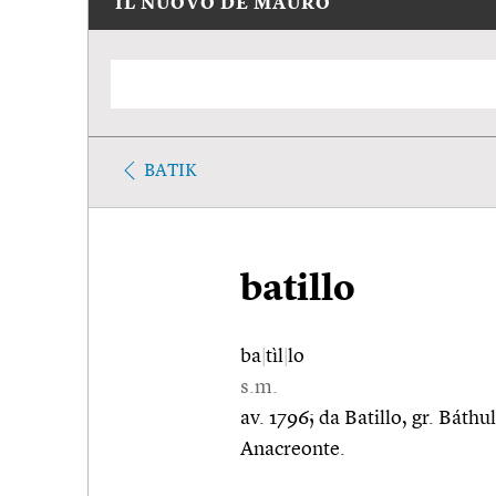
IL NUOVO DE MAURO
BATIK
batillo
ba
|
tìl
|
lo
s.m.
av. 1796; da Batillo, gr. Bát
Anacreonte.