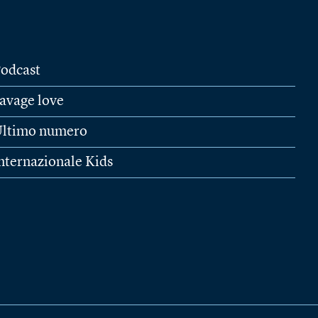
odcast
avage love
ltimo numero
nternazionale Kids