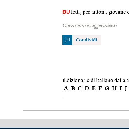
BU
lett., per anton., giovan
Correzioni e suggerimenti
Condividi
Il dizionario di italiano dalla a
A
B
C
D
E
F
G
H
I
J