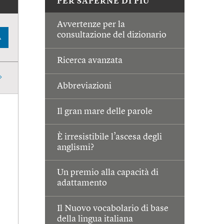
PER SAPERNE DI PIÙ
Avvertenze per la
consultazione del dizionario
A
Ricerca avanzata
Abbreviazioni
Il gran mare delle parole
È irresistibile l’ascesa degli
anglismi?
Un premio alla capacità di
adattamento
Il Nuovo vocabolario di base
della lingua italiana