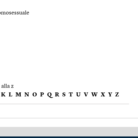
e omosessuale
 alla z
K
L
M
N
O
P
Q
R
S
T
U
V
W
X
Y
Z