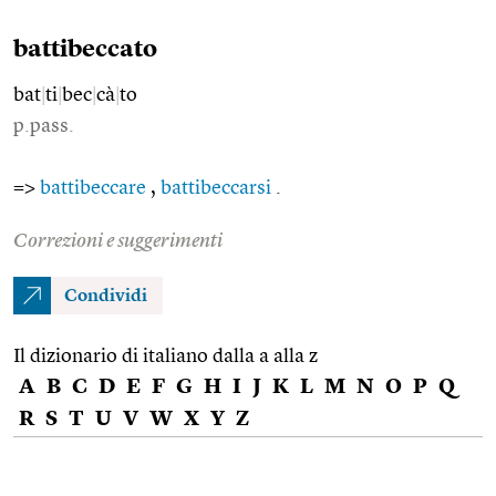
battibeccato
bat
|
ti
|
bec
|
cà
|
to
p.pass.
=>
battibeccare
,
battibeccarsi
.
Correzioni e suggerimenti
Condividi
Il dizionario di italiano dalla a alla z
A
B
C
D
E
F
G
H
I
J
K
L
M
N
O
P
Q
R
S
T
U
V
W
X
Y
Z