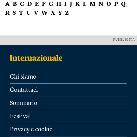
A
B
C
D
E
F
G
H
I
J
K
L
M
N
O
P
Q
R
S
T
U
V
W
X
Y
Z
PUBBLICITÀ
Chi siamo
Contattaci
Sommario
Festival
Privacy e cookie