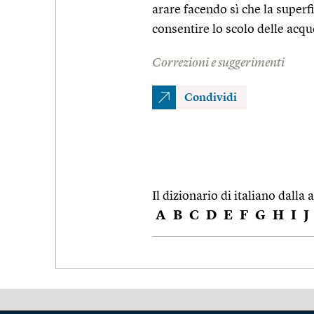
arare facendo sì che la superfi
consentire lo scolo delle acqu
Correzioni e suggerimenti
Condividi
Il dizionario di italiano dalla a
A
B
C
D
E
F
G
H
I
J