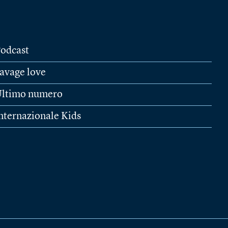
odcast
avage love
ltimo numero
nternazionale Kids