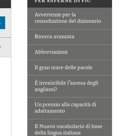
PER SAPERNE DI PIÙ
Avvertenze per la
consultazione del dizionario
A
Ricerca avanzata
Abbreviazioni
Il gran mare delle parole
È irresistibile l’ascesa degli
anglismi?
Un premio alla capacità di
adattamento
Il Nuovo vocabolario di base
della lingua italiana