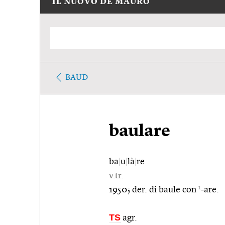
IL NUOVO DE MAURO
BAUD
baulare
ba
|
u
|
là
|
re
v.tr.
1
1950; der. di baule con
-are.
TS
agr.