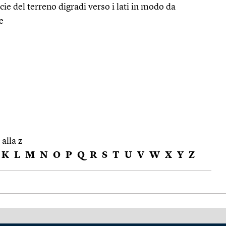
cie del terreno digradi verso i lati in modo da
e
 alla z
K
L
M
N
O
P
Q
R
S
T
U
V
W
X
Y
Z