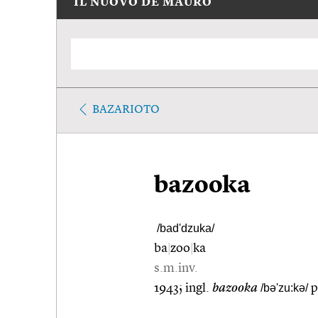
IL NUOVO DE MAURO
BAZARIOTO
bazooka
/bad'dzuka/
ba
|
zoo
|
ka
s.m.inv.
1943; ingl.
bazooka
/bə'zu:kə/
p