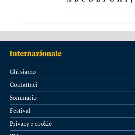
A
B
C
D
E
F
G
H
I
J
Chi siamo
Contattaci
Sommario
Festival
Privacy e cookie