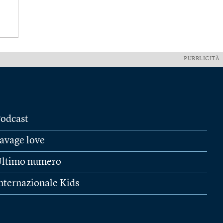
PUBBLICITÀ
odcast
avage love
ltimo numero
nternazionale Kids