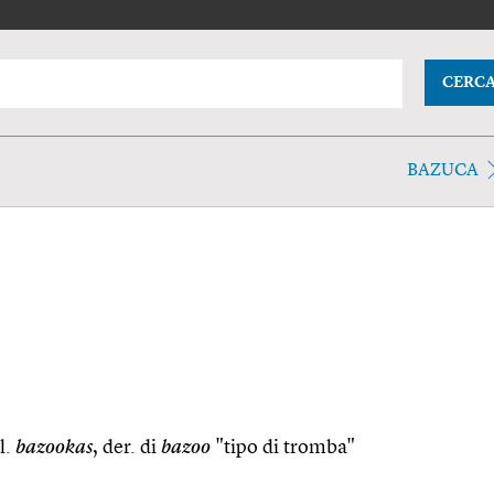
CERC
BAZUCA
l.
bazookas
, der. di
bazoo
"tipo di tromba"