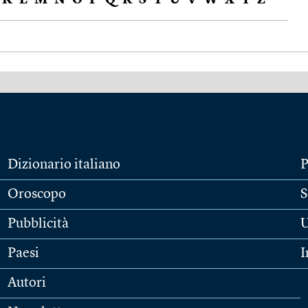
K
L
M
N
O
P
Q
R
S
T
U
V
W
X
Y
Z
Dizionario italiano
P
Oroscopo
S
Pubblicità
U
Paesi
I
Autori