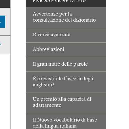
PER SAPERNE DI PIÙ
Avvertenze per la
consultazione del dizionario
A
Ricerca avanzata
Abbreviazioni
Il gran mare delle parole
È irresistibile l’ascesa degli
anglismi?
Un premio alla capacità di
adattamento
Il Nuovo vocabolario di base
della lingua italiana