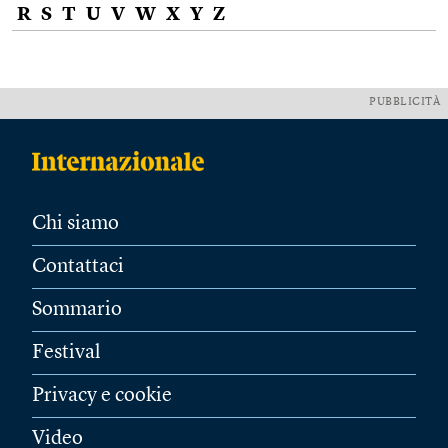
R
S
T
U
V
W
X
Y
Z
PUBBLICITÀ
Chi siamo
Contattaci
Sommario
Festival
Privacy e cookie
Video