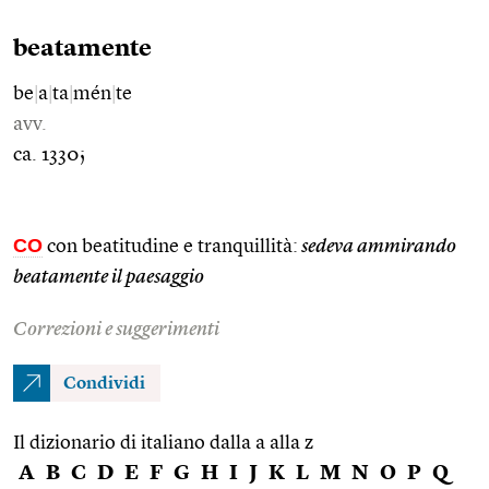
beatamente
be
|
a
|
ta
|
mén
|
te
avv.
ca. 1330;
CO
con beatitudine e tranquillità:
sedeva ammirando
beatamente il paesaggio
Correzioni e suggerimenti
Condividi
Il dizionario di italiano dalla a alla z
A
B
C
D
E
F
G
H
I
J
K
L
M
N
O
P
Q