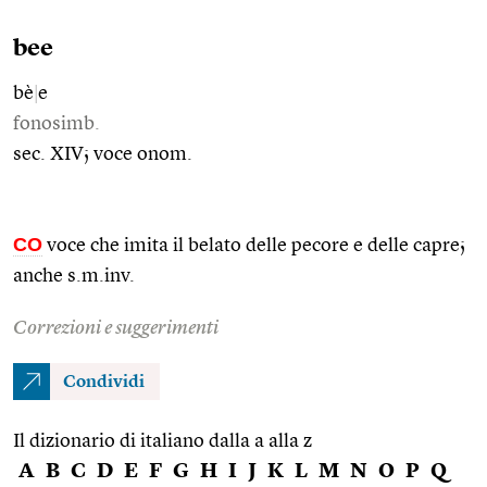
bee
bè
|
e
fonosimb.
sec. XIV; voce onom.
CO
voce che imita il belato delle pecore e delle capre;
anche s.m.inv.
Correzioni e suggerimenti
Condividi
Il dizionario di italiano dalla a alla z
A
B
C
D
E
F
G
H
I
J
K
L
M
N
O
P
Q