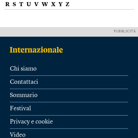
R
S
T
U
V
W
X
Y
Z
PUBBLICITÀ
Chi siamo
Contattaci
Sommario
Festival
Privacy e cookie
Video