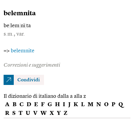
belemnita
be
|
lem
|
nì
|
ta
s.m., var.
=>
belemnite
Correzioni e suggerimenti
Condividi
Il dizionario di italiano dalla a alla z
A
B
C
D
E
F
G
H
I
J
K
L
M
N
O
P
Q
R
S
T
U
V
W
X
Y
Z