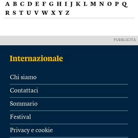
A
B
C
D
E
F
G
H
I
J
K
L
M
N
O
P
Q
R
S
T
U
V
W
X
Y
Z
PUBBLICITÀ
Chi siamo
Contattaci
Sommario
Festival
Privacy e cookie