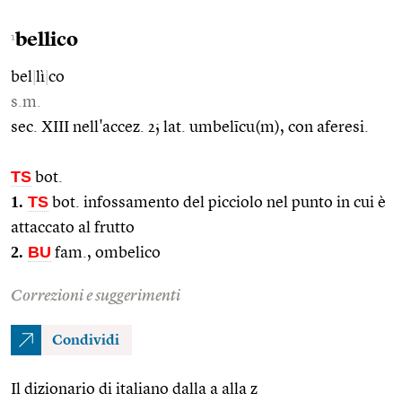
bellico
1
bel
|
lì
|
co
s.m.
sec. XIII nell'accez. 2; lat. umbelīcu(m), con aferesi.
TS
bot.
1.
TS
bot. infossamento del picciolo nel punto in cui è
attaccato al frutto
2.
BU
fam., ombelico
Correzioni e suggerimenti
Condividi
Il dizionario di italiano dalla a alla z