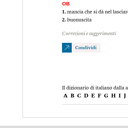
OB
1.
mancia che si dà nel lascia
2.
buonuscita
Correzioni e suggerimenti
Condividi
Il dizionario di italiano dalla a
A
B
C
D
E
F
G
H
I
J