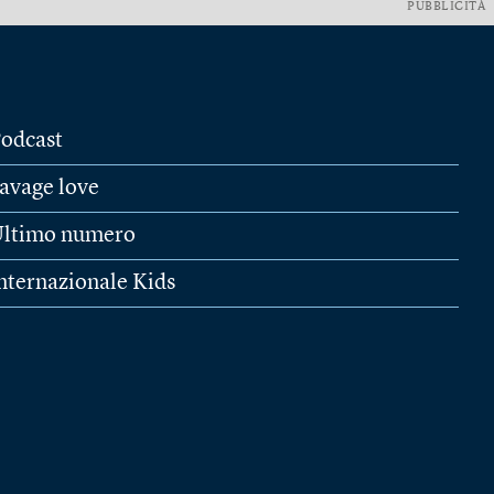
PUBBLICITÀ
odcast
avage love
ltimo numero
nternazionale Kids