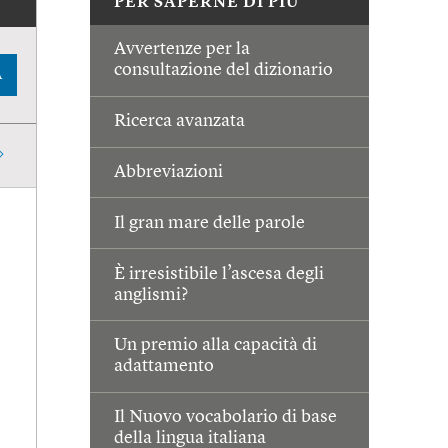
PER SAPERNE DI PIÙ
Avvertenze per la
consultazione del dizionario
A
Ricerca avanzata
Abbreviazioni
Il gran mare delle parole
È irresistibile l’ascesa degli
anglismi?
Un premio alla capacità di
adattamento
Il Nuovo vocabolario di base
della lingua italiana