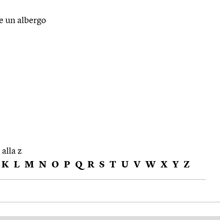
re un albergo
 alla z
K
L
M
N
O
P
Q
R
S
T
U
V
W
X
Y
Z