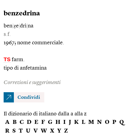
benzedrina
ben
|
ẓe
|
drì
|
na
s.f.
1967; nome commerciale.
TS
farm.
tipo di anfetamina
Correzioni e suggerimenti
Condividi
Il dizionario di italiano dalla a alla z
A
B
C
D
E
F
G
H
I
J
K
L
M
N
O
P
Q
R
S
T
U
V
W
X
Y
Z