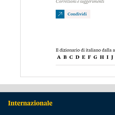
Correzioni e suggerimenti
Condividi
Il dizionario di italiano dalla a
A
B
C
D
E
F
G
H
I
J