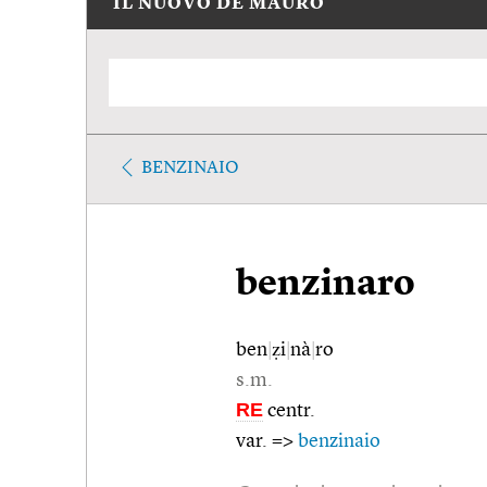
IL NUOVO DE MAURO
BENZINAIO
benzinaro
ben
|
ẓi
|
nà
|
ro
s.m.
RE
centr.
var. =>
benzinaio