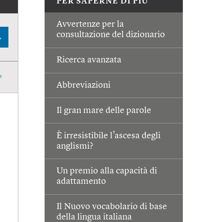
PER SAPERNE DI PIÙ
Avvertenze per la
consultazione del dizionario
A
Ricerca avanzata
Abbreviazioni
Il gran mare delle parole
È irresistibile l’ascesa degli
anglismi?
Un premio alla capacità di
adattamento
Il Nuovo vocabolario di base
della lingua italiana