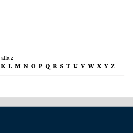
 alla z
K
L
M
N
O
P
Q
R
S
T
U
V
W
X
Y
Z