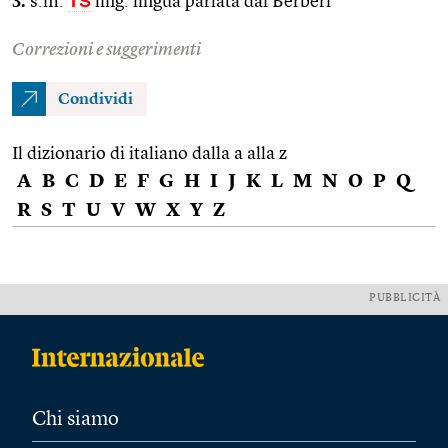
3.
TS
s.m.
ling. lingua parlata dai Berberi
Correzioni e suggerimenti
Condividi
Il dizionario di italiano dalla a alla z
A
B
C
D
E
F
G
H
I
J
K
L
M
N
O
P
Q
R
S
T
U
V
W
X
Y
Z
PUBBLICITÀ
Chi siamo