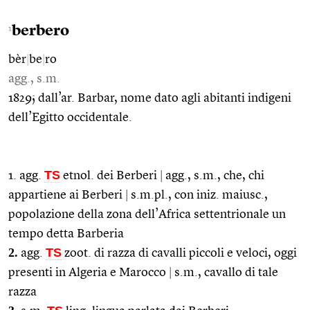
berbero
1
bèr
|
be
|
ro
agg., s.m.
1829; dall’ar. Barbar, nome dato agli abitanti indigeni
dell’Egitto occidentale.
TS
1. agg.
etnol. dei Berberi
|
agg., s.m., che, chi
appartiene ai Berberi
|
s.m.pl., con iniz. maiusc.,
popolazione della zona dell’Africa settentrionale un
tempo detta Barberia
2.
TS
agg.
zoot. di razza di cavalli piccoli e veloci, oggi
presenti in Algeria e Marocco
|
s.m., cavallo di tale
razza