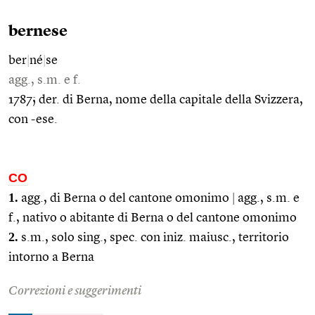
bernese
ber
|
né
|
se
agg., s.m. e f.
1787; der. di Berna, nome della capitale della Svizzera,
con -ese.
CO
1.
agg., di Berna o del cantone omonimo
|
agg., s.m. e
f., nativo o abitante di Berna o del cantone omonimo
2.
s.m., solo sing., spec. con iniz. maiusc., territorio
intorno a Berna
Correzioni e suggerimenti