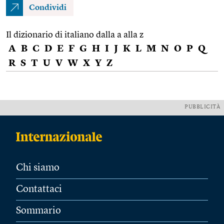
Condividi
Il dizionario di italiano dalla a alla z
A
B
C
D
E
F
G
H
I
J
K
L
M
N
O
P
Q
R
S
T
U
V
W
X
Y
Z
PUBBLICITÀ
Chi siamo
Contattaci
Sommario