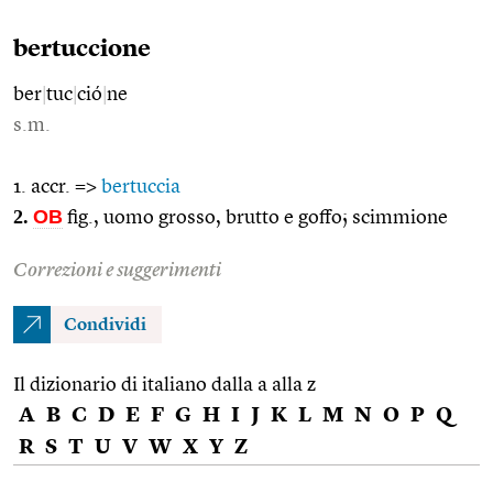
bertuccione
ber
|
tuc
|
ció
|
ne
s.m.
1. accr. =>
bertuccia
2.
OB
fig., uomo grosso, brutto e goffo; scimmione
Correzioni e suggerimenti
Condividi
Il dizionario di italiano dalla a alla z
A
B
C
D
E
F
G
H
I
J
K
L
M
N
O
P
Q
R
S
T
U
V
W
X
Y
Z